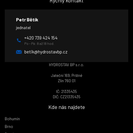
Rychlý kontakt
Petr Bětík
jednatel
+420 739 424 154
Po - Pá: 8 až 18 hod.
betik@hydrostavbp.cz
HYDROSTAV BP s.r.o.
Jateční 169, Prštné
Zlín 760 01
IČ: 21335435
DIČ: CZ21335435
Kde nás najdete
Bohumín
Brno