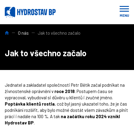
MENU
HYDROSTAV BP: Profesionální stavební, výkopové, demoliční a b
O nás
Jak to všechno začalo
Jak to všechno začalo
Jednatel a zakladatel společnosti Petr Bětík začal podnikat na
živnostenské oprávnění v
roce 2018
. Postupem času se
vypracoval, vybudoval si důvěru u klientů i zvučné jméno.
Poptávka klientů rostla
, což byl jasný ukazatel toho, že je čas
podnikání rozšířit, aby bylo možné dostát všem závazkům a plnit
práci i nadále na 100 %. A tak
na začátku roku 2024 vznikl
Hydrostav BP
.