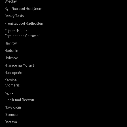
Břeclav
Bystřice pod Hostýnem
Český Těšín
Frenštát pod Radhoštěm
Frýdek-Místek
Frýdlant nad Ostravicí
Havířov
Hodonín
Holešov
Hranice na Moravě
Hustopeče
Karviná
Kroměříž
Kyjov
Lipník nad Bečvou
Nový Jičín
Olomouc
Ostrava