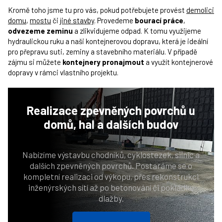
Kromě toho jsme tu pro vás, pokud potřebujete provést
demolici
domu
,
mostu
či
jiné stavby
. Provedeme
bourací práce
,
odvezeme zeminu
a zlikvidujeme odpad. K tomu využijeme
hydraulickou ruku a naši kontejnerovou dopravu, která je ideální
pro přepravu suti, zeminy a stavebního materiálu. V případě
zájmu si můžete
kontejnery pronajmout
a využít kontejnerové
dopravy v rámci vlastního projektu.
Realizace zpevněných povrchů
u
domů, hal a dalších budov
Nabízíme výstavbu chodníků, cyklostezek, silnic a
dalších zpevněných povrchů. Postaráme se o
kompletní realizaci od výkopu, přes rekonstrukci
inženýrských sítí až po betonování či pokládku
dlažby.