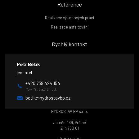
Reference
Realizace výkopových prací
Realizace asfaltování
Rychlý kontakt
Petr Bětík
jednatel
+420 739 424 154
Po - Pá: 8 až 18 hod.
betik@hydrostavbp.cz
HYDROSTAV BP s.r.o.
Jateční 169, Prštné
Zlín 760 01