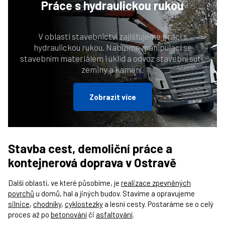
Práce
s hydraulickou rukou
V oblasti stavebnictví zajišťujeme práci s
hydraulickou rukou. Nabízíme manipulaci se
stavebním materiálem i úklid a odvoz stavební suti,
zeminy a kamení.
Zobrazit více
Stavba cest, demoliční práce a
kontejnerová doprava v Ostravě
Další oblastí, ve které působíme, je
realizace zpevněných
povrchů
u domů, hal a jiných budov. Stavíme a opravujeme
silnice
,
chodníky
,
cyklostezky
a lesní cesty. Postaráme se o celý
proces až po
betonování
či
asfaltování
.