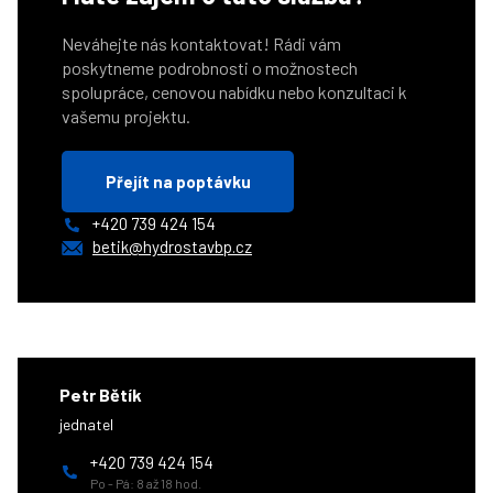
Neváhejte nás kontaktovat! Rádi vám
poskytneme podrobnosti o možnostech
spolupráce, cenovou nabídku nebo konzultaci k
vašemu projektu.
Přejít na poptávku
+420 739 424 154
betik@hydrostavbp.cz
Petr Bětík
jednatel
+420 739 424 154
Po - Pá: 8 až 18 hod.