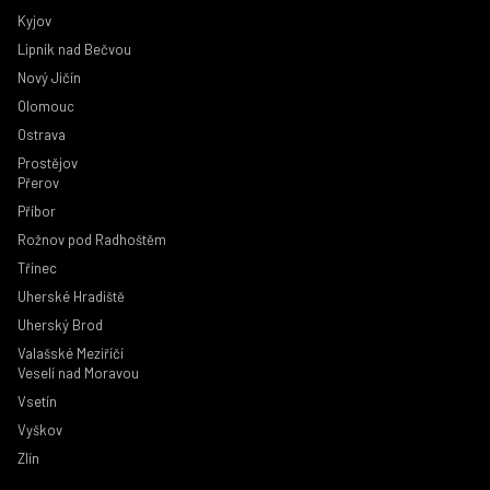
Kyjov
Lipník nad Bečvou
Nový Jičín
Olomouc
Ostrava
Prostějov
Přerov
Příbor
Rožnov pod Radhoštěm
Třinec
Uherské Hradiště
Uherský Brod
Valašské Meziříčí
Veselí nad Moravou
Vsetín
Vyškov
Zlín