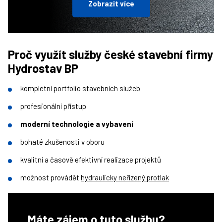
Zobrazit více
Proč využít služby české stavební firmy
Hydrostav BP
kompletní portfolio stavebních služeb
profesionální přístup
moderní technologie a vybavení
bohaté zkušenosti v oboru
kvalitní a časově efektivní realizace projektů
možnost provádět
hydraulicky neřízený protlak
Máte zájem o tuto službu?