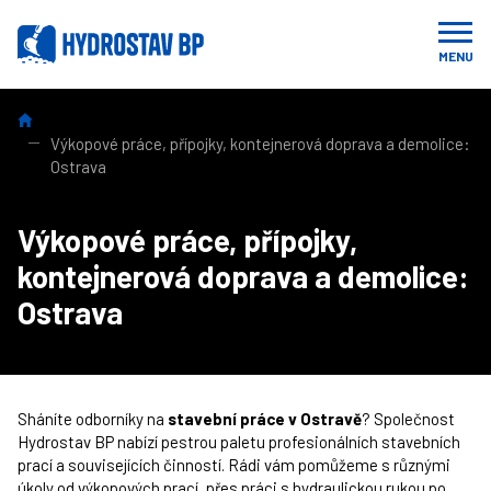
MENU
HYDROSTAV BP: Profesionální stavební, výkopové, demoliční a b
Výkopové práce, přípojky, kontejnerová doprava a demolice:
Ostrava
Výkopové práce, přípojky,
kontejnerová doprava a demolice:
Ostrava
Sháníte odborníky na
stavební práce v Ostravě
? Společnost
Hydrostav BP nabízí pestrou paletu profesionálních stavebních
prací a souvisejících činností. Rádi vám pomůžeme s různými
úkoly od
výkopových prací
, přes
práci s hydraulickou rukou
po