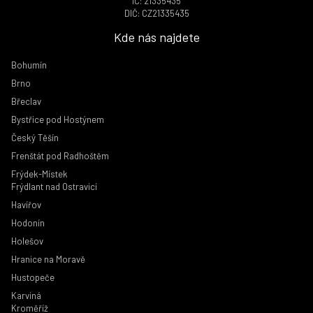
IČ: 21335435
DIČ: CZ21335435
Kde nás najdete
Bohumín
Brno
Břeclav
Bystřice pod Hostýnem
Český Těšín
Frenštát pod Radhoštěm
Frýdek-Místek
Frýdlant nad Ostravicí
Havířov
Hodonín
Holešov
Hranice na Moravě
Hustopeče
Karviná
Kroměříž