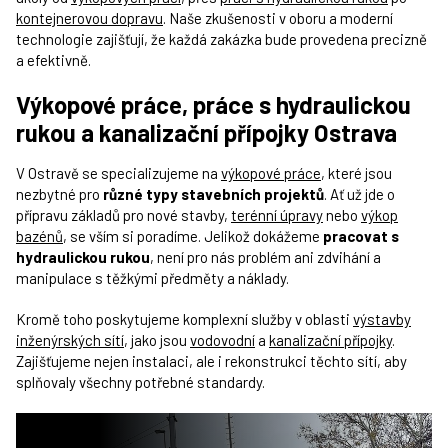
kontejnerovou dopravu
. Naše zkušenosti v oboru a moderní
technologie zajišťují, že každá zakázka bude provedena precizně
a efektivně.
Výkopové práce, práce s hydraulickou
rukou a kanalizační přípojky Ostrava
V Ostravě se specializujeme na
výkopové práce
, které jsou
nezbytné pro
různé typy stavebních projektů
. Ať už jde o
přípravu základů pro nové stavby,
terénní úpravy
nebo
výkop
bazénů
, se vším si poradíme. Jelikož dokážeme
pracovat s
hydraulickou rukou
, není pro nás problém ani zdvihání a
manipulace s těžkými předměty a náklady.
Kromě toho poskytujeme komplexní služby v oblasti
výstavby
inženýrských sítí
, jako jsou
vodovodní
a
kanalizační přípojky
.
Zajišťujeme nejen instalaci, ale i rekonstrukci těchto sítí, aby
splňovaly všechny potřebné standardy.