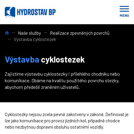
MENU
HYDROSTAV BP: Profesionální stavební, výkopové, demoliční a b
Naše služby
Realizace zpevněných povrchů
Výstavba cyklostezek
Výstavba
cyklostezek
Zajistíme výstavbu cyklostezky i přilehlého chodníku nebo
komunikace. Dbáme na kvalitu použitého povrchu stezky,
abychom předešli zraněním uživatelů.
Cyklostezky nejsou zcela pevně zakotveny v zákoně. Definovat je
lze jako komunikace pro provoz jízdních kol, případně chodce
nebo nezbytnou dopravní obsluhu ostatními vozidly.