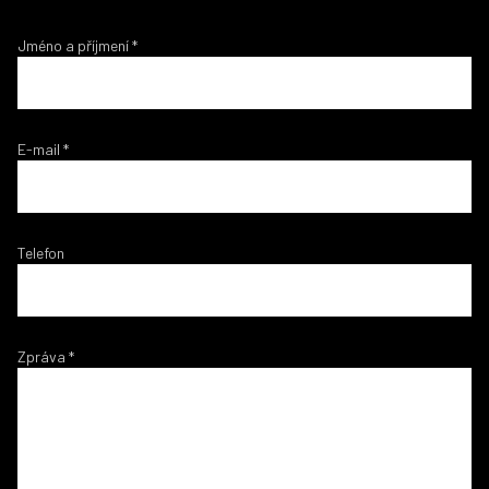
Jméno a příjmení
*
E-mail
*
Telefon
Zpráva
*