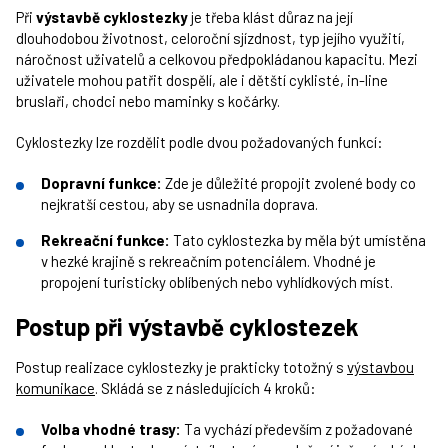
Při
výstavbě cyklostezky
je třeba klást důraz na její
dlouhodobou životnost, celoroční sjízdnost, typ jejího využití,
náročnost uživatelů a celkovou předpokládanou kapacitu. Mezi
uživatele mohou patřit dospělí, ale i dětští cyklisté, in-line
bruslaři, chodci nebo maminky s kočárky.
Cyklostezky lze rozdělit podle dvou požadovaných funkcí:
Dopravní funkce:
Zde je důležité propojit zvolené body co
nejkratší cestou, aby se usnadnila doprava.
Rekreační funkce:
Tato cyklostezka by měla být umístěna
v hezké krajině s rekreačním potenciálem. Vhodné je
propojení turisticky oblíbených nebo vyhlídkových míst.
Postup při výstavbě cyklostezek
Postup realizace cyklostezky je prakticky totožný s
výstavbou
komunikace
. Skládá se z následujících 4 kroků:
Volba vhodné trasy:
Ta vychází především z požadované