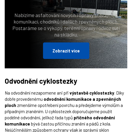
Nabízíme asfaltování nových i opravy stávajících
komunikací, chodníků i dalších zpevněných ploch.
Postaráme se o výkopy, terénní úpravy i odvoz suti
na skládku.
Zobrazit více
Odvodnění cyklostezky
Na odvodnění nezapomene ani při
výstavbě cyklostezky
. Díky
dobře provedenému
odvodnění komunikace a zpevněných
ploch
zmenšíme opotřebení povrchu a předejdeme výmolům a
případným zraněním. U cyklostezek doporučujeme použít
podélné odvodnění, jelikož řada typů
příčného odvodnění
komunikace
bývá častou příčinou zranění a pádů z kola.
Nejúčinnějším způsobem ochrany však je správný
sklon