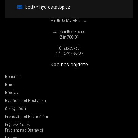
betik@hydrostavbp.cz
HYDROSTAV BP s.r.o.
Jateční 169, Prštné
Zlín 760 01
IČ: 21335435
DIČ: CZ21335435
Kde nás najdete
Bohumín
Brno
Břeclav
Bystřice pod Hostýnem
Český Těšín
Frenštát pod Radhoštěm
Frýdek-Místek
Frýdlant nad Ostravicí