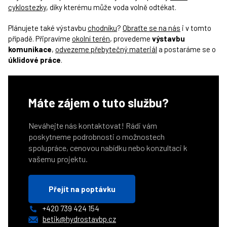
cyklostezky
, díky kterému může voda volně odtékat.
Plánujete také výstavbu
chodníku
?
Obraťte se na nás
i v tomto
případě. Připravíme
okolní terén
, provedeme
výstavbu
komunikace
,
odvezeme přebytečný materiál
a postaráme se o
úklidové práce
.
Máte zájem o tuto službu?
Neváhejte nás kontaktovat! Rádi vám
poskytneme podrobnosti o možnostech
spolupráce, cenovou nabídku nebo konzultaci k
vašemu projektu.
Přejít na poptávku
+420 739 424 154
betik@hydrostavbp.cz