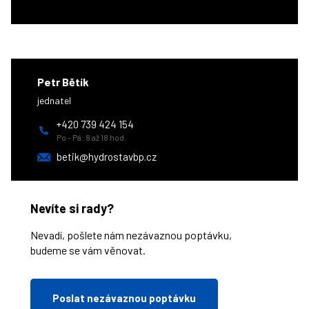
Petr Bětík
jednatel
+420 739 424 154
Po - Pá: 8 až 18 hod.
betik@hydrostavbp.cz
Nevíte si rady?
Nevadí, pošlete nám nezávaznou poptávku,
budeme se vám věnovat.
Poslat nezávaznou poptávku