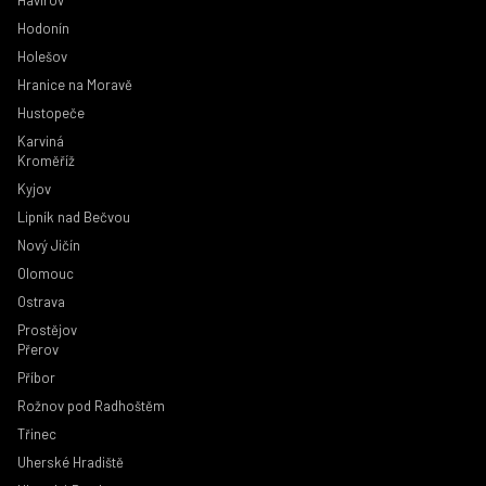
Havířov
Hodonín
Holešov
Hranice na Moravě
Hustopeče
Karviná
Kroměříž
Kyjov
Lipník nad Bečvou
Nový Jičín
Olomouc
Ostrava
Prostějov
Přerov
Příbor
Rožnov pod Radhoštěm
Třinec
Uherské Hradiště