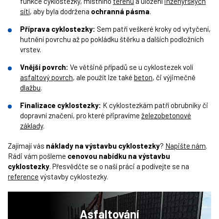
funkce cyklostezky, místního
terénu
a uložení
inženýrských
sítí
, aby byla dodržena
ochranná pásma
.
Příprava cyklostezky:
Sem patří veškeré kroky od vytyčení,
hutnění povrchu až po pokládku štěrku a dalších podložních
vrstev.
Vnější povrch:
Ve většině případů se u cyklostezek volí
asfaltový povrch
, ale použít lze také
beton
, či výjimečně
dlažbu
.
Finalizace cyklostezky:
K cyklostezkám patří obrubníky či
dopravní značení, pro které připravíme
železobetonové
základy
.
Zajímají vás
náklady na výstavbu cyklostezky
?
Napište nám
.
Rádi vám pošleme
cenovou nabídku na výstavbu
cyklostezky
. Přesvědčte se o naší práci a podívejte se na
reference
výstavby cyklostezky.
Asfaltování