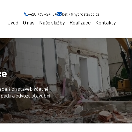
+420 739 424 154
betik@hydrostavbp.cz
Úvod
O nás
Naše služby
Realizace
Kontakty
iční a bourací práce
ce
 dalších staveb včetně
odpadu a odvozu stavební