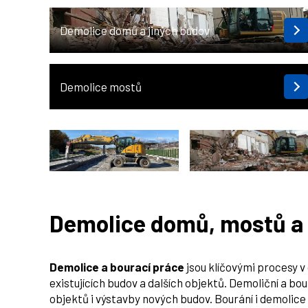
Demolice domů a jiných budov
Demolice mostů
Demolice domů, mostů a 
Demolice a bourací práce
jsou klíčovými procesy v 
existujících budov a dalších objektů. Demoliční a b
objektů i výstavby nových budov. Bourání i demolice