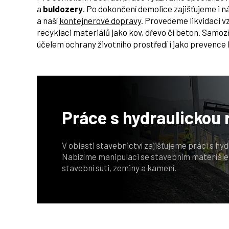
a
buldozery
. Po dokončení demolice zajišťujeme i 
a naší
kontejnerové dopravy
. Provedeme likvidaci v
recyklaci materiálů jako kov, dřevo či beton. Sam
účelem ochrany životního prostředí i jako prevenc
Práce
s hydraulickou 
V oblasti stavebnictví zajišťujeme práci s hy
Nabízíme manipulaci se stavebním materiálem
stavební suti, zeminy a kamení.