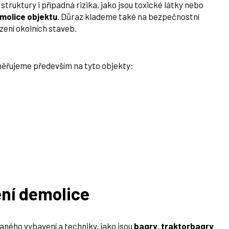
truktury i případná rizika, jako jsou toxické látky nebo
molice objektu
. Důraz klademe také na bezpečnostní
zení okolních staveb.
aměřujeme především na tyto objekty:
ení demolice
aného vybavení a techniky, jako jsou
bagry
,
traktorbagry