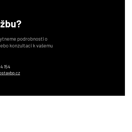
užbu?
kytneme podrobnosti o
ebo konzultaci k vašemu
4 154
ostavbp.cz