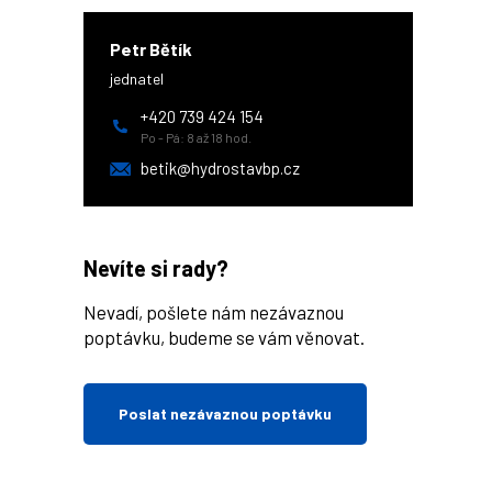
Petr Bětík
jednatel
+420 739 424 154
Po - Pá: 8 až 18 hod.
betik@hydrostavbp.cz
Nevíte si rady?
Nevadí, pošlete nám nezávaznou
poptávku, budeme se vám věnovat.
Poslat nezávaznou poptávku