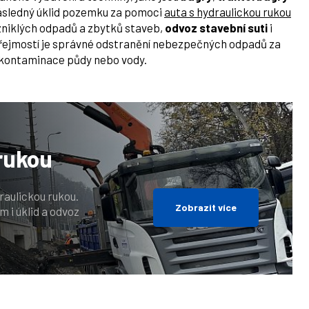
následný úklid pozemku za pomoci
auta s hydraulickou rukou
zniklých odpadů a zbytků staveb,
odvoz stavební suti
i
ozřejmostí je správné odstranění nebezpečných odpadů za
e kontaminace půdy nebo vody.
rukou
draulickou rukou.
Zobrazit více
 i úklid a odvoz