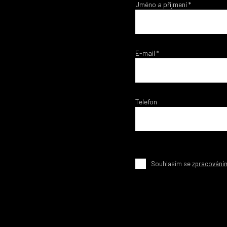
Jméno a příjmení
*
E-mail
*
Telefon
Souhlasím se
zpracování