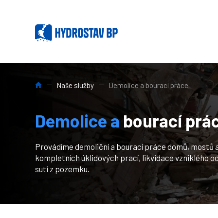
HYDROSTAV BP: Profesionální stavební, výkopové, demol
Naše služby
Demolice a bourací práce
Demolice a
bourací prá
Provádíme demoliční a bourací práce domů, mostů a
kompletních úklidových prací, likvidace vzniklého 
suti z pozemku.