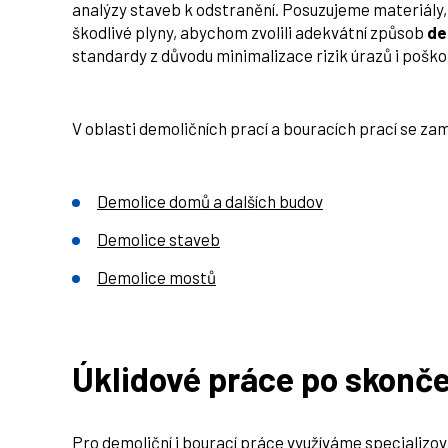
analýzy staveb k odstranění. Posuzujeme materiály, s
škodlivé plyny, abychom zvolili adekvátní způsob
de
standardy z důvodu minimalizace rizik úrazů i poško
V oblasti demoličních prací a bouracích prací se z
Demolice domů a dalších budov
Demolice staveb
Demolice mostů
Úklidové práce po skonč
Pro demoliční i bourací práce využíváme specializov