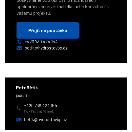
spolupráce, cenovou nabídku nebo konzultaci k
vašemu projektu.
Přejít na poptávku
+420 739 424 154
betik@hydrostavbp.cz
Petr Bětík
jednatel
+420 739 424 154
Po - Pá: 8 až 18 hod.
betik@hydrostavbp.cz