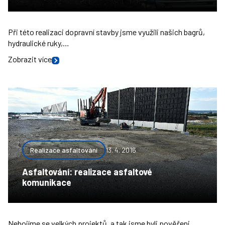
Při této realizaci dopravní stavby jsme využili našich bagrů,
hydraulické ruky,…
Zobrazit více
Realizace asfaltování
13. 4. 2016
Asfaltování: realizace asfaltové
komunikace
Nebojíme se velkých projektů, a tak jsme byli pověřeni