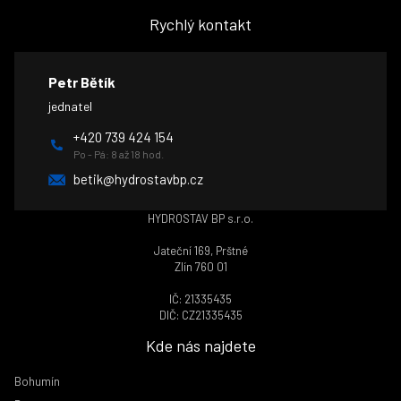
Rychlý kontakt
Petr Bětík
jednatel
+420 739 424 154
Po - Pá: 8 až 18 hod.
betik@hydrostavbp.cz
HYDROSTAV BP s.r.o.
Jateční 169, Prštné
Zlín 760 01
IČ: 21335435
DIČ: CZ21335435
Kde nás najdete
Bohumín