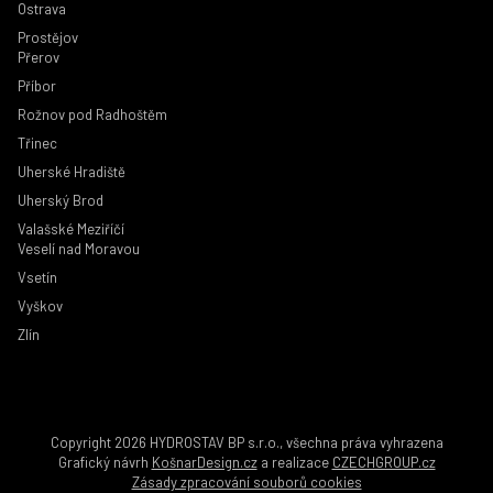
Ostrava
Prostějov
Přerov
Příbor
Rožnov pod Radhoštěm
Třinec
Uherské Hradiště
Uherský Brod
Valašské Meziříčí
Veselí nad Moravou
Vsetín
Vyškov
Zlín
Copyright 2026 HYDROSTAV BP s.r.o., všechna práva vyhrazena
Grafický návrh
KošnarDesign.cz
a realizace
CZECHGROUP.cz
Zásady zpracování souborů cookies