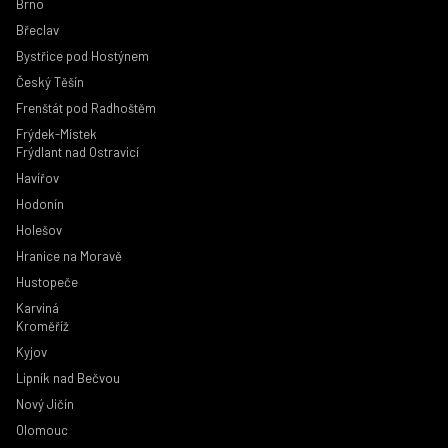
Brno
Břeclav
Bystřice pod Hostýnem
Český Těšín
Frenštát pod Radhoštěm
Frýdek-Místek
Frýdlant nad Ostravicí
Havířov
Hodonín
Holešov
Hranice na Moravě
Hustopeče
Karviná
Kroměříž
Kyjov
Lipník nad Bečvou
Nový Jičín
Olomouc