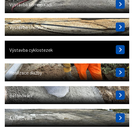
Výstavba komunikací
Výstavba chodníků
Výstavba cyklostezek
Realizace dlažby
Betonování
Asfaltování