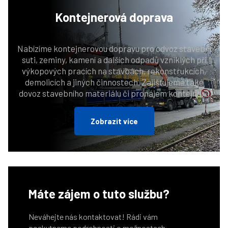
Kontejnerová
doprava
Nabízíme kontejnerovou dopravu pro odvoz stavební
suti, zeminy, kamení a dalších odpadů vzniklých při
výkopových pracích na stavbách, rekonstrukcích,
demolicích a jiných činnostech. Zajišťujeme také
dovoz stavebního materiálu či pronájem kontejnerů
Zobrazit více
Máte zájem o tuto službu?
Neváhejte nás kontaktovat! Rádi vám
poskytneme podrobnosti o možnostech