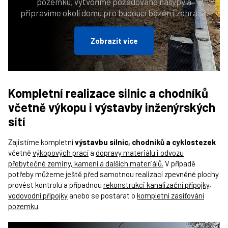
pozemku, vytvoříme požadované násypy a
připravíme okolí domu pro budoucí bazén i zahradu.
Zobrazit více
Kompletní realizace silnic a chodníků
včetně výkopu i výstavby inženýrských
sítí
Zajistíme kompletní
výstavbu silnic, chodníků a cyklostezek
včetně
výkopových prací
a
dopravy materiálu i odvozu
přebytečné zeminy, kamení a dalších materiálů.
V případě
potřeby můžeme ještě před samotnou realizací zpevněné plochy
provést kontrolu a případnou
rekonstrukci kanalizační přípojky
,
vodovodní přípojky
anebo se postarat o
kompletní zasíťování
pozemku
.