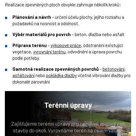
Realizace zpevněných ploch obvykle zahrnuje několik kroků:
Plánování a návrh
– určení účelu plochy, jejího rozsahu a
požadavků na nosnost a odolnost.
Výběr materiálů pro povrch
– beton, dlažba nebo asfalt
Příprava terénu
–
výkopové práce
, odstranění existující
vegetace,
vyrovnání terénu
, odvodnění a úprava povrchu
podle potřeby.
Samotná realizace zpevněných povrchů
–
betonování
,
asfaltování
nebo
pokládka dlažby
včetně vibrování dlažby pro
dokonalé zarovnání
Terénní
úpravy
Zajišťujeme terénní úpravy pro nerušivé vsazení vaší
stavby do okolí. Vyrovnáme terén na celém vašem