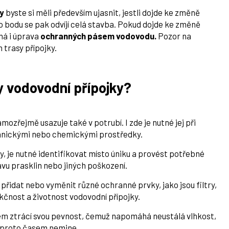
y
byste si měli především ujasnit, jestli dojde ke změně
o bodu se pak odvíjí celá stavba. Pokud dojde ke změně
ná i úprava
ochranných pásem vodovodu.
Pozor na
 trasy přípojky.
y vodovodní přípojky?
mozřejmě usazuje také v potrubí. I zde je nutné jej při
hanickými nebo chemickými prostředky.
, je nutné identifikovat místo úniku a provést potřebné
vu prasklin nebo jiných poškození.
přidat nebo vyměnit různé ochranné prvky, jako jsou filtry,
nkčnost a životnost vodovodní přípojky.
sem ztrácí svou pevnost, čemuž napomáhá neustálá vlhkost,
s proto časem nemine.