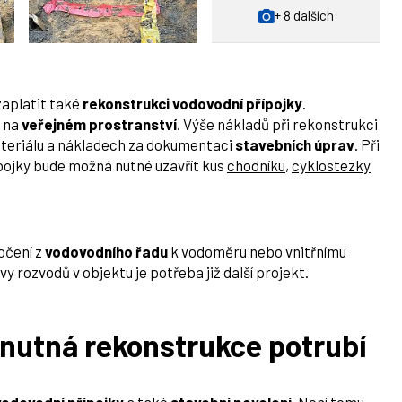
+ 8 dalších
zaplatit také
rekonstrukci vodovodní přípojky
.
y na
veřejném prostranství
. Výše nákladů při rekonstrukci
teriálu a nákladech za dokumentaci
stavebních úprav
. Při
pojky bude možná nutné uzavřít kus
chodníku
,
cyklostezky
očení z
vodovodního řadu
k vodoměru nebo vnitřnímu
vy rozvodů v objektu je potřeba již další projekt.
e nutná rekonstrukce potrubí