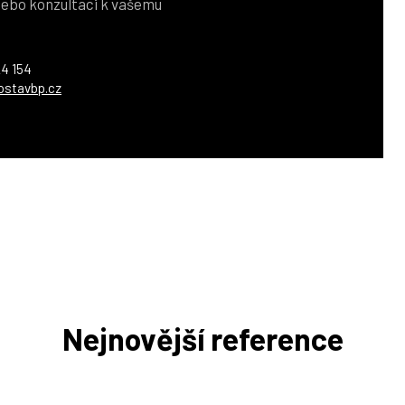
ebo konzultaci k vašemu
4 154
ostavbp.cz
Nejnovější reference