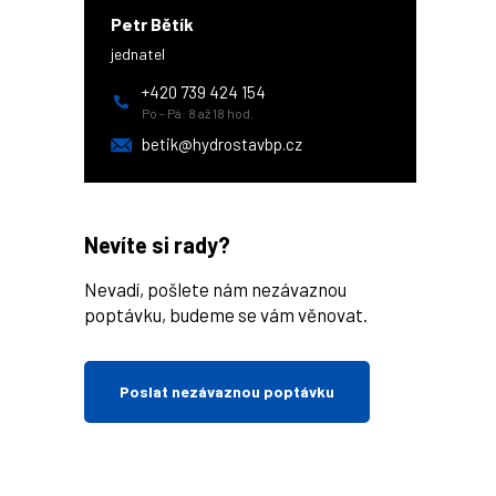
Petr Bětík
jednatel
+420 739 424 154
Po - Pá: 8 až 18 hod.
betik@hydrostavbp.cz
Nevíte si rady?
Nevadí, pošlete nám nezávaznou
poptávku, budeme se vám věnovat.
Poslat nezávaznou poptávku