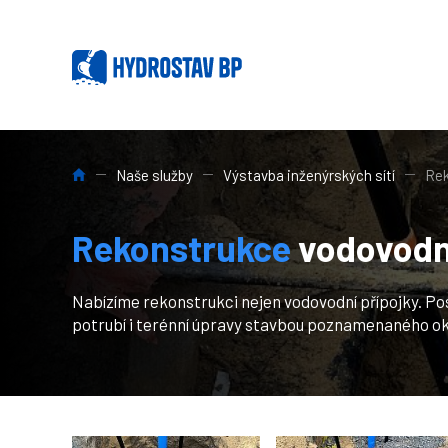
HYDROSTAV BP: Profesionální stavební, výkopové, demol
Naše služby
Výstavba inženýrských sítí
Rek
Rekonstrukce
vodovodní
Nabízíme rekonstrukci nejen vodovodní přípojky. P
potrubí i terénní úpravy stavbou poznamenaného oko