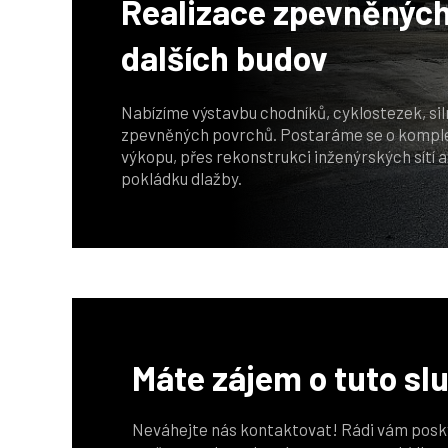
Realizace zpevněnýc
dalších budov
Nabízíme výstavbu chodníků, cyklostezek, siln
zpevněných povrchů. Postaráme se o komplet
výkopu, přes rekonstrukci inženýrských sítí a
pokládku dlažby.
Máte zájem o tuto sl
Neváhejte nás kontaktovat! Rádi vám pos