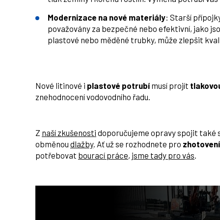
Modernizace na nové materiály
: Starší přípoj
považovány za bezpečné nebo efektivní, jako jso
plastové nebo měděné trubky, může zlepšit kvali
Nové litinové i
plastové potrubí
musí projít
tlakovo
znehodnocení vodovodního řadu.
Z
naší zkušenosti
doporučujeme opravy spojit také 
obměnou
dlažby
. Ať už se rozhodnete pro
zhotovení
potřebovat
bourací práce
,
jsme tady pro vás
.