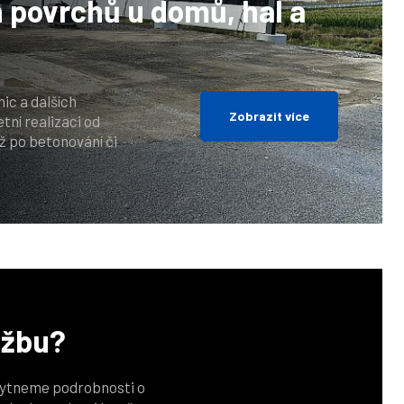
h povrchů
u domů, hal a
ic a dalších
Zobrazit více
ní realizaci od
ž po betonování či
užbu?
kytneme podrobnosti o