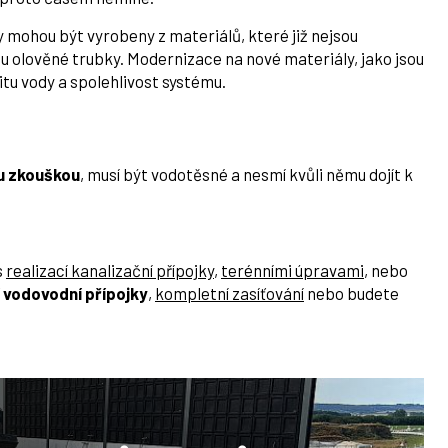
ky mohou být vyrobeny z materiálů, které již nejsou
u olověné trubky. Modernizace na nové materiály, jako jsou
tu vody a spolehlivost systému.
u zkouškou
, musí být vodotěsné a nesmí kvůli němu dojít k
s
realizací kanalizační přípojky
,
terénními úpravami
, nebo
 vodovodní přípojky
,
kompletní zasíťování
nebo budete