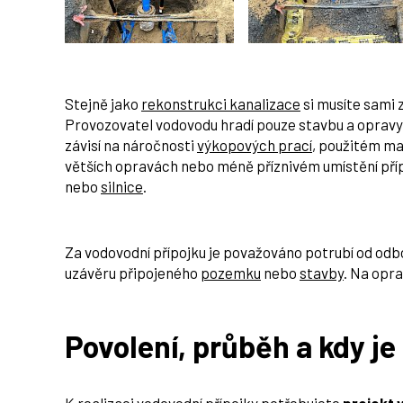
Stejně jako
rekonstrukci kanalizace
si musíte sami 
Provozovatel vodovodu hradí pouze stavbu a oprav
závisí na náročnosti
výkopových prací
, použitém ma
větších opravách nebo méně příznivém umístění pří
nebo
silnice
.
Za vodovodní přípojku je považováno potrubí od odb
uzávěru připojeného
pozemku
nebo
stavby
. Na opra
Povolení, průběh a kdy j