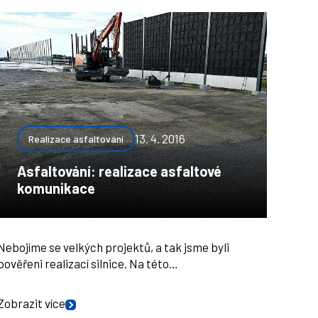
13. 4. 2016
Realizace asfaltování
Asfaltování: realizace asfaltové
komunikace
Nebojíme se velkých projektů, a tak jsme byli
pověřeni realizací silnice. Na této…
Zobrazit více