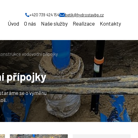
+420 739 424 154
betik@hydrostavbp.cz
Úvod
O nás
Naše služby
Realizace
Kontakty
iční a bourací práce
onstrukce vodovodní přípojky
 přípojky
ostaráme se o výměnu
lí.