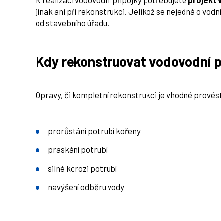
K
realizaci vodovodní přípojky
potřebujete
projekt 
jinak ani při rekonstrukci. Jelikož se nejedná o vodní
od stavebního úřadu.
Kdy rekonstruovat vodovodní p
Opravy, či kompletní rekonstrukci je vhodné provést
prorůstání potrubí kořeny
praskání potrubí
silné korozi potrubí
navýšení odběru vody