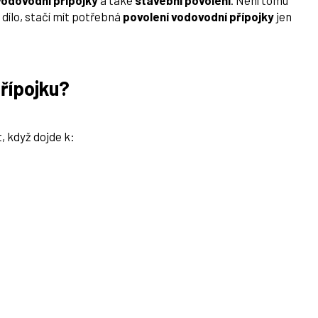
vodovodní přípojky
a také
stavební povolení
. Není tomu
 dílo, stačí mít potřebná
povolení vodovodní přípojky
jen
řípojku?
, když dojde k: