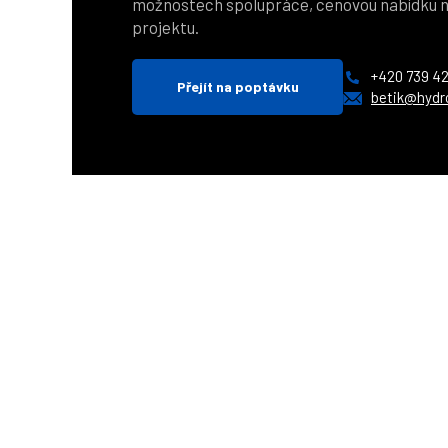
možnostech spolupráce, cenovou nabídku n
projektu.
+420 739 42
Přejít na poptávku
betik@hydr